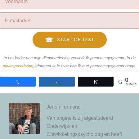
START DE TEST
In het kader van mijn dienstverlening verwerk ik persoonsgegevens. In de
privacyverklaring
informeer ik je over hoe ik met persoonsgegevens omga.
0
Share
Share
Tweet
SHARES
Jorien Termond
Van origine is zij afgestudeerd
Onderwijs- en
Ontwikkelingspsycholoog en heeft