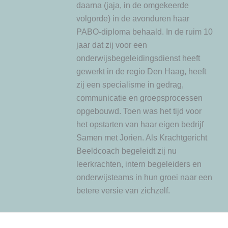
daarna (jaja, in de omgekeerde
volgorde) in de avonduren haar
PABO-diploma behaald. In de ruim 10
jaar dat zij voor een
onderwijsbegeleidingsdienst heeft
gewerkt in de regio Den Haag, heeft
zij een specialisme in gedrag,
communicatie en groepsprocessen
opgebouwd. Toen was het tijd voor
het opstarten van haar eigen bedrijf
Samen met Jorien. Als Krachtgericht
Beeldcoach begeleidt zij nu
leerkrachten, intern begeleiders en
onderwijsteams in hun groei naar een
betere versie van zichzelf.