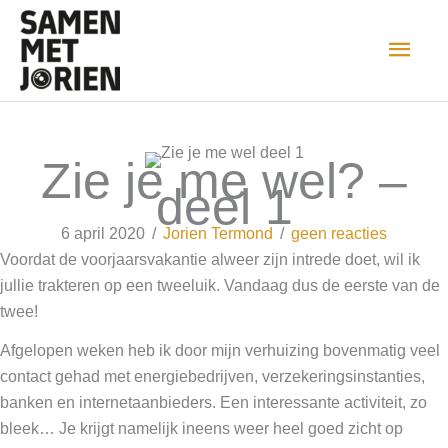
Ga
naar
HOO
de
inhoud
Zie je me wel? –
deel 1
6 april 2020
/
Jorien Termond
/
geen reacties
Voordat de voorjaarsvakantie alweer zijn intrede doet, wil ik
jullie trakteren op een tweeluik. Vandaag dus de eerste van de
twee!
Afgelopen weken heb ik door mijn verhuizing bovenmatig veel
contact gehad met energiebedrijven, verzekeringsinstanties,
banken en internetaanbieders. Een interessante activiteit, zo
bleek… Je krijgt namelijk ineens weer heel goed zicht op