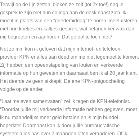
Terwijl op de lijn zetten, bleken ze zelf (tot 2x toe!) nog in
gesprek te zijn met hun collega aan de desk naast zich. Ik
mocht in plaats van een “goedemiddag” te horen, meeluisteren
met hun koetjes-en-kalfjes-gesprek, wat belangrijker was dan
mij begroeten en aanhoren. Dat geloof je toch niet?
Net zo min kon ik geloven dat mijn internet- en telefoon-
provider KPN er alles aan deed om me niet tegemoet te komen.
Zij hebben een opeenstapeling van fouten en verkeerde
informatie op hun geweten en daarnaast ben ik al 20 jaar klant.
Het deerde ze geen sikkepit. De ene KPN-ontgoocheling
volgde op de ander.
“Laat me even samenvatten” zei ik tegen de KPN-telefonist.
“Doordat jullie mij verkeerde informatie hebben gegeven, moet
ik nu maandelijks meer geld betalen en is mijn bundel
beperkter. Daarnaast kan ik door jullie bureaucratische
systeem alles pas over 2 maanden laten veranderen. Of ik