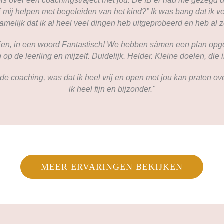
fels over een coachingstraject met jou. De IB’er had me gezegd d
j mij helpen met begeleiden van het kind?” Ik was bang dat ik ve
melijk dat ik al heel veel dingen heb uitgeprobeerd en heb al z
orien, in een woord Fantastisch! We hebben sámen een plan opge
op de leerling en mijzelf. Duidelijk. Helder. Kleine doelen, die 
de coaching, was dat ik heel vrij en open met jou kan praten ov
ik heel fijn en bijzonder."
MEER ERVARINGEN BEKIJKEN