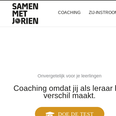
Ga
naar
COACHING
ZIJ-INSTROO
de
inhoud
Onvergetelijk voor je leerlingen
Coaching omdat jij als leraar 
verschil maakt.
DOE DE TEST