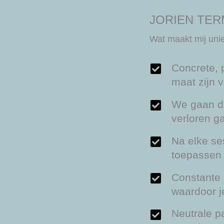
JORIEN TE
Wat maakt mij uni
Concrete, 
maat zijn v
We gaan di
verloren g
Na elke se
toepassen w
Constante 
waardoor je
Neutrale pa