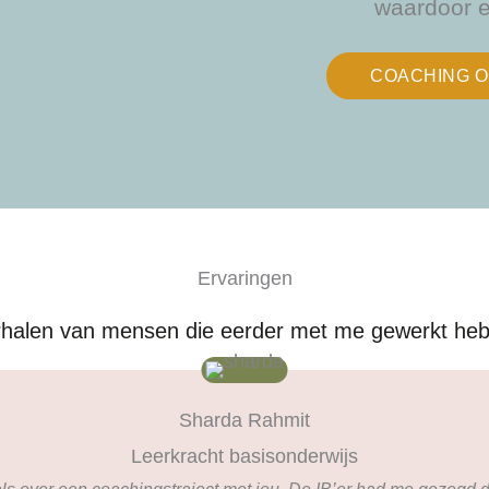
waardoor e
COACHING O
Ervaringen
verhalen van mensen die eerder met me gewerkt he
Sharda Rahmit
Leerkracht basisonderwijs