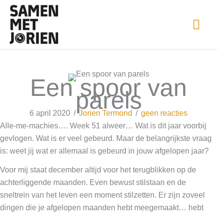
Ga
naar
HO
de
inhoud
Een spoor van
parels
6 april 2020
/
Jorien Termond
/
geen reacties
Alle-me-machies…. Week 51 alweer… Wat is dit jaar voorbij
gevlogen. Wat is er veel gebeurd. Maar de belangrijkste vraag
is: weet jij wat er allemaal is gebeurd in jouw afgelopen jaar?
Voor mij staat december altijd voor het terugblikken op de
achterliggende maanden. Even bewust stilstaan en de
sneltrein van het leven een moment stilzetten. Er zijn zoveel
dingen die je afgelopen maanden hebt meegemaakt… hebt