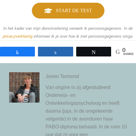
START DE TEST
In het kader van mijn dienstverlening verwerk ik persoonsgegevens. In de
privacyverklaring
informeer ik je over hoe ik met persoonsgegevens omga.
0
Share
Share
Tweet
SHARES
Jorien Termond
Van origine is zij afgestudeerd
Onderwijs- en
Ontwikkelingspsycholoog en heeft
daarna (jaja, in de omgekeerde
volgorde) in de avonduren haar
PABO-diploma behaald. In de ruim 10
jaar dat zij voor een