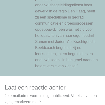
onderwijsbegeleidingsdienst heeft
gewerkt in de regio Den Haag, heeft
zij een specialisme in gedrag,
communicatie en groepsprocessen
opgebouwd. Toen was het tijd voor
het opstarten van haar eigen bedrijf
Samen met Jorien. Als Krachtgericht
Beeldcoach begeleidt zij nu
leerkrachten, intern begeleiders en
onderwijsteams in hun groei naar een
betere versie van zichzelf.
Laat een reactie achter
Je e-mailadres wordt niet gepubliceerd.
Vereiste velden
zijn gemarkeerd met
*