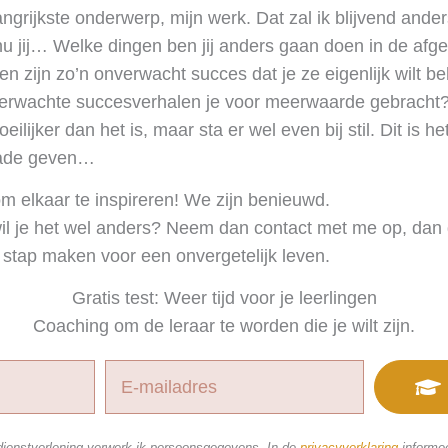
angrijkste onderwerp, mijn werk. Dat zal ik blijvend and
 nu jij… Welke dingen ben jij anders gaan doen in de a
en zijn zo’n onverwacht succes dat je ze eigenlijk wilt 
erwachte succesverhalen je voor meerwaarde gebracht
eilijker dan het is, maar sta er wel even bij stil. Dit is 
rade geven…
om elkaar te inspireren! We zijn benieuwd.
 wil je het wel anders? Neem dan contact met me op, da
e stap maken voor een onvergetelijk leven.
Gratis test: Weer tijd voor je leerlingen
Coaching om de leraar te worden die je wilt zijn.
 dienstverlening verwerk ik persoonsgegevens. In de
privacyverklaring
informee