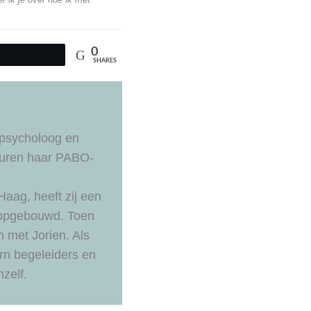
0
Tweet
SHARES
spsycholoog en
nduren haar PABO-
Haag, heeft zij een
 opgebouwd. Toen
n met Jorien. Als
ern begeleiders en
zelf.