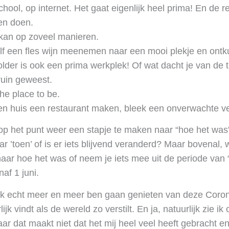
hool, op internet. Het gaat eigenlijk heel prima! En de 
en doen.
an op zoveel manieren.
lf een fles wijn meenemen naar een mooi plekje en ontk
lder is ook een prima werkplek! Of wat dacht je van de t
ruin geweest.
he place to be.
gen huis een restaurant maken, bleek een onverwachte ve
 het punt weer een stapje te maken naar “hoe het was”
 ’toen’ of is er iets blijvend veranderd? Maar bovenal, wa
aar hoe het was of neem je iets mee uit de periode van 
af 1 juni.
t ik echt meer en meer ben gaan genieten van deze Coron
lijk vindt als de wereld zo verstilt. En ja, natuurlijk zie i
 dat maakt niet dat het mij heel veel heeft gebracht en 