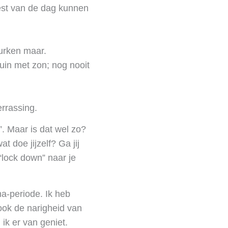
rest van de dag kunnen
urken maar.
uin met zon; nog nooit
rrassing.
. Maar is dat wel zo?
t doe jijzelf? Ga jij
“lock down” naar je
a-periode. Ik heb
k ook de narigheid van
ik er van geniet.