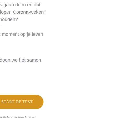
ers gaan doen en dat
fgelopen Corona-weken?
behouden?
?
het moment op je leven
n doen we het samen
START DE TEST
r ik je over hoe ik met