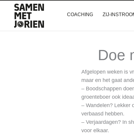
Ga
naar
COACHING
ZIJ-INSTROO
de
inhoud
Doe 
Afgelopen weken is vr
maar en het gaat ande
– Boodschappen doen?
groenteboer ook ideaa
– Wandelen? Lekker op
verbaasd hebben.
– Verjaardagen? In sh
voor elkaar.