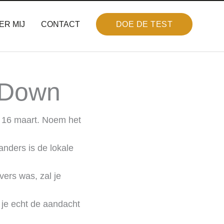
ER MIJ
CONTACT
DOE DE TEST
 Down
r 16 maart. Noem het
nders is de lokale
vers was, zal je
 je echt de aandacht