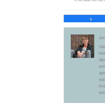
Share
Jo
Van
hee
dip
ond
sp
was
Kra
ond