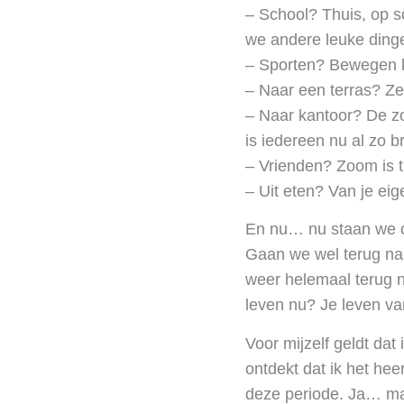
– School? Thuis, op sc
we andere leuke ding
– Sporten? Bewegen k
– Naar een terras? Ze
– Naar kantoor? De zo
is iedereen nu al zo b
– Vrienden? Zoom is t
– Uit eten? Van je ei
En nu… nu staan we op
Gaan we wel terug naar
weer helemaal terug n
leven nu? Je leven van
Voor mijzelf geldt da
ontdekt dat ik het heer
deze periode. Ja… maar