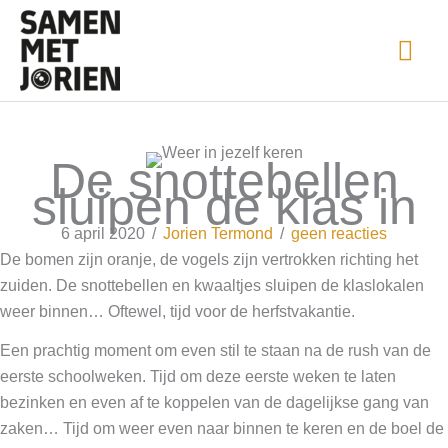
Ga
naar
HO
de
inhoud
De snottebellen
sluipen de klas in
6 april 2020
/
Jorien Termond
/
geen reacties
De bomen zijn oranje, de vogels zijn vertrokken richting het
zuiden. De snottebellen en kwaaltjes sluipen de klaslokalen
weer binnen… Oftewel, tijd voor de herfstvakantie.
Een prachtig moment om even stil te staan na de rush van de
eerste schoolweken. Tijd om deze eerste weken te laten
bezinken en even af te koppelen van de dagelijkse gang van
zaken… Tijd om weer even naar binnen te keren en de boel de