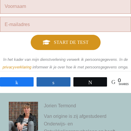
START DE TEST
In het kader van mijn dienstverlening verwerk ik persoonsgegevens. In de
privacyverklaring
informeer ik je over hoe ik met persoonsgegevens omga.
0
Share
Share
Tweet
SHARES
Jorien Termond
Van origine is zij afgestudeerd
Onderwijs- en