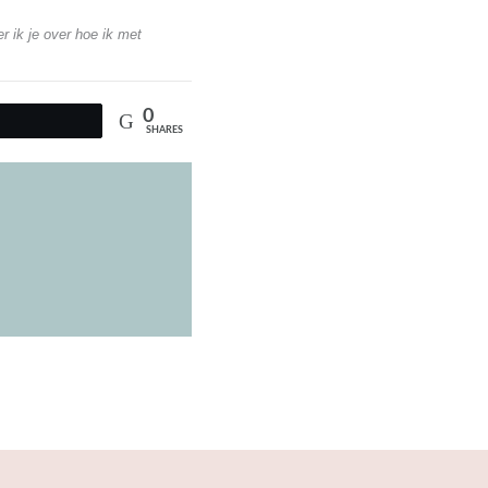
r ik je over hoe ik met
0
Tweet
SHARES