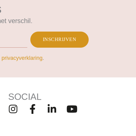
s
t verschil.
INSCHRIJVEN
n
privacyverklaring
.
SOCIAL