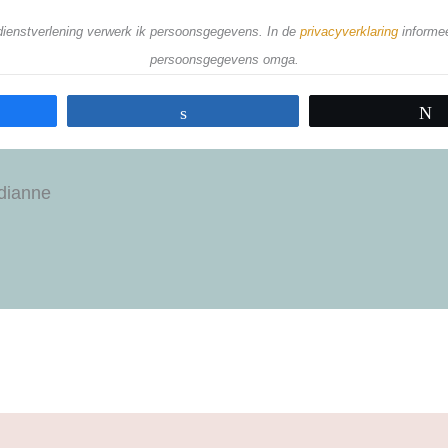
 dienstverlening verwerk ik persoonsgegevens. In de
privacyverklaring
informee
persoonsgegevens omga.
Share
dianne